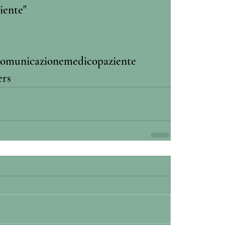
iente" 
omunicazionemedicopaziente
ers