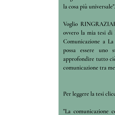
la cosa più universale"
Voglio RINGRAZIARE 
ovvero la mia tesi di 
Comunicazione a La 
possa essere uno s
approfondire tutto ciò
comunicazione tra medi
Per leggere la tesi clic
"La comunicazione co