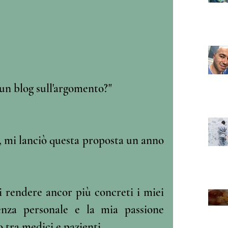
 un blog sull'argomento?"
, mi lanciò questa proposta un anno 
i rendere ancor più concreti i miei 
enza personale e la mia passione 
 tra medici e pazienti. 