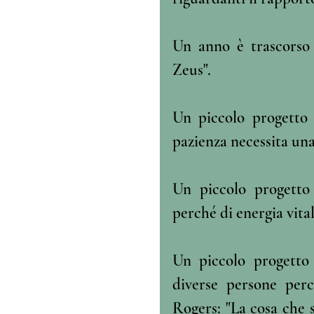
Un anno è trascorso 
Zeus".
Un piccolo progetto 
pazienza necessita una
Un piccolo progetto 
perché di energia vital
Un piccolo progetto 
diverse persone perc
Rogers: "La cosa che 