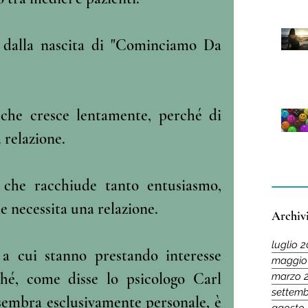
dalla nascita di "Cominciamo Da 
che cresce lentamente, perché di 
 relazione.
che racchiude tanto entusiasmo, 
e necessita una relazione. 
Archiv
luglio 
a cui stanno prestando interesse 
maggio
hé, come disse lo psicologo Carl 
marzo 
settemb
sembra esclusivamente personale, è 