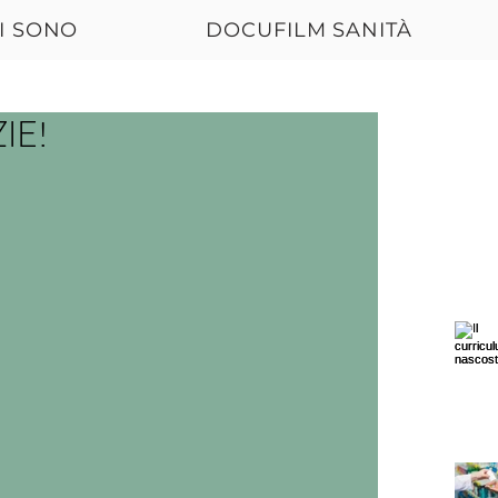
I SONO
DOCUFILM SANITÀ
IE!
Our R