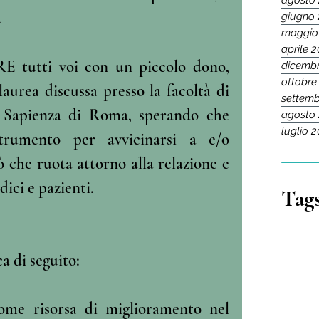
agosto
.
giugno 
maggio
aprile 
tutti voi con un piccolo dono, 
dicemb
ottobre
laurea discussa presso la facoltà di 
settemb
Sapienza di Roma, sperando che 
agosto
luglio 
trumento per avvicinarsi a e/o 
 che ruota attorno alla relazione e 
ci e pazienti. 
Tag
ca di seguito: 
me risorsa di miglioramento nel 