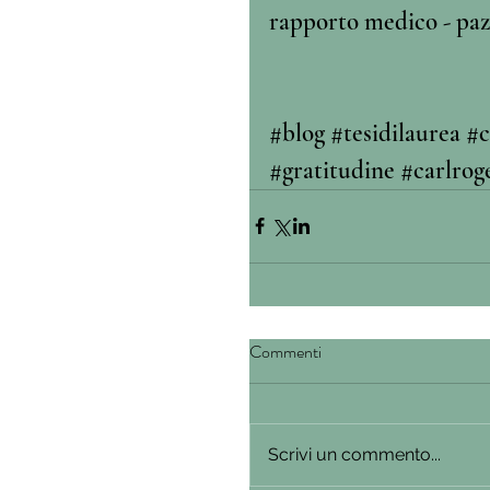
rapporto medico - paz
#blog
#tesidilaurea
#c
#gratitudine
#carlrog
Commenti
Scrivi un commento...