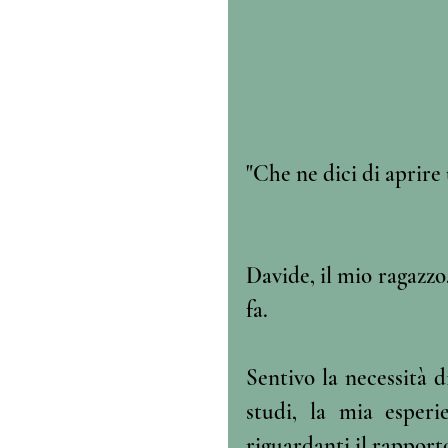
"Che ne dici di aprire
Davide, il mio ragazzo
fa. 
Sentivo la necessità d
studi, la mia esperi
riguardanti il rapporto