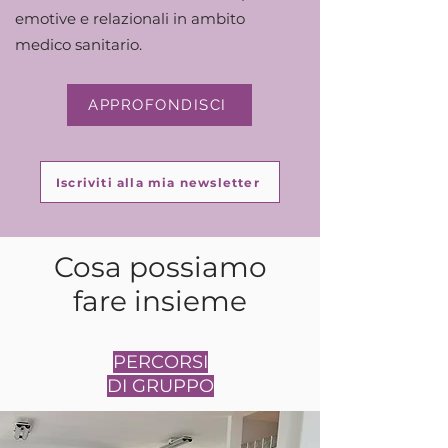
emotive e relazionali in ambito
medico sanitario.
APPROFONDISCI
Iscriviti alla mia newsletter
Cosa possiamo
fare insieme
PERCORSI
DI GRUPPO