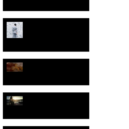
Come stai, professionista sanitario?
Shhh, di morte non si parla!
Un anno di GRAZIE!