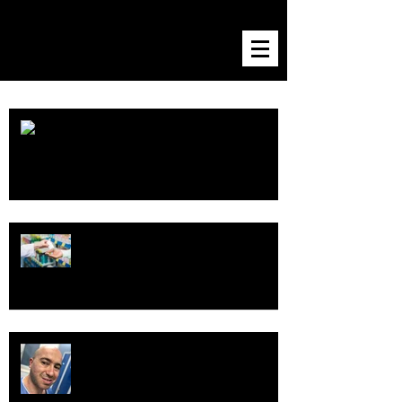
Our Recent Posts
Il curriculum nascosto dei curanti
E il ruolo del farmacista?
Un medico, ai tempi del covid19