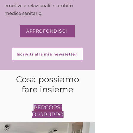
emotive e relazionali in ambito
medico sanitario.
APPROFONDISCI
Iscriviti alla mia newsletter
Cosa possiamo
fare insieme
PERCORSI
DI GRUPPO