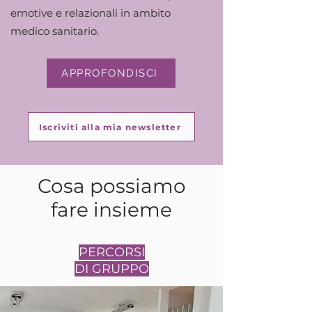
emotive e relazionali in ambito
medico sanitario.
APPROFONDISCI
Iscriviti alla mia newsletter
Cosa possiamo
fare insieme
PERCORSI
DI GRUPPO