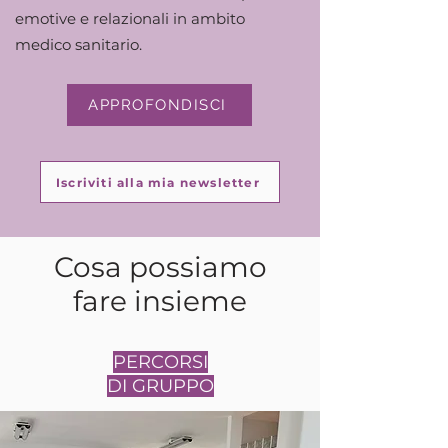
emotive e relazionali in ambito
medico sanitario.
APPROFONDISCI
Iscriviti alla mia newsletter
Cosa possiamo
fare insieme
PERCORSI
DI GRUPPO